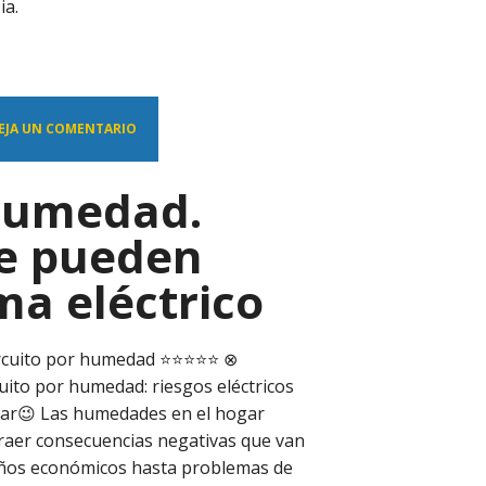
ia.
EJA UN COMENTARIO
 humedad.
ue pueden
ma eléctrico
rcuito por humedad ⭐️⭐️⭐️⭐️⭐️ ⊗
uito por humedad: riesgos eléctricos
gar😉 Las humedades en el hogar
raer consecuencias negativas que van
ños económicos hasta problemas de