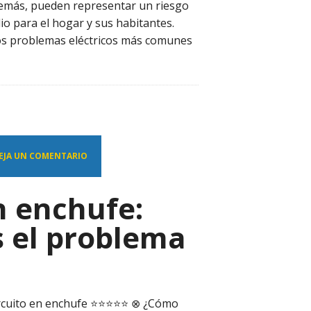
demás, pueden representar un riesgo
io para el hogar y sus habitantes.
os problemas eléctricos más comunes
EJA UN COMENTARIO
n enchufe:
s el problema
rcuito en enchufe ⭐️⭐️⭐️⭐️⭐️ ⊗ ¿Cómo