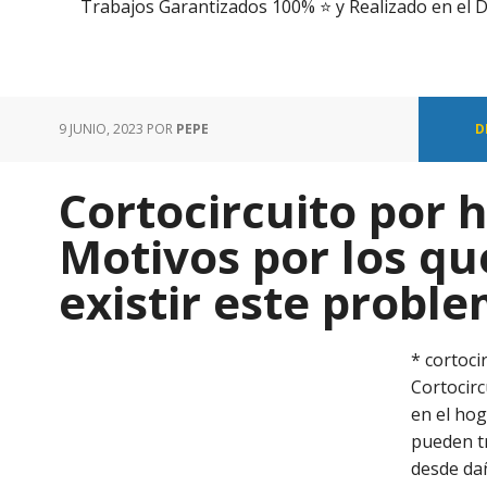
Trabajos Garantizados 100% ⭐️ y Realizado en el D
9 JUNIO, 2023
POR
PEPE
D
Cortocircuito por
Motivos por los q
existir este proble
* cortoci
Cortocirc
en el ho
pueden t
desde da