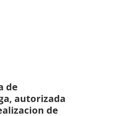
a de
ga, autorizada
ealizacion de