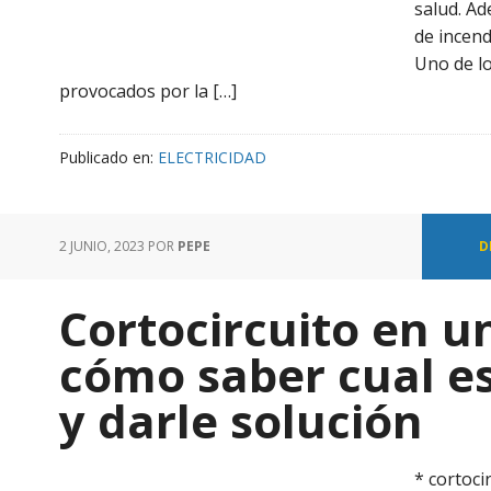
salud. A
de incend
Uno de l
provocados por la […]
Publicado en:
ELECTRICIDAD
2 JUNIO, 2023
POR
PEPE
D
Cortocircuito en u
cómo saber cual e
y darle solución
* cortoci